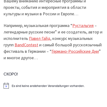
Вашему вниманию интересные программы и
проекты, события и мероприятия в области
культуры и музыки в России и Европе…
Например, музыкальная программа “
Рустальгия
–
легендарные русские песни” и ее создатель, автор и
исполнитель
Павел Гайд
, конкурс музыкальных
групп
BandContest
и самый большой русскоязычный
фестиваль в Германии – “
Германо-Российские Дни
”
и многое другое…
СКОРО!
Es sind keine anstehenden Veranstaltungen vorhanden.
H
i
n
w
e
i