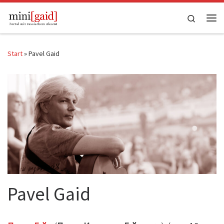
Zum Inhalt springen
Search
Me
Start
»
Pavel Gaid
Pavel Gaid